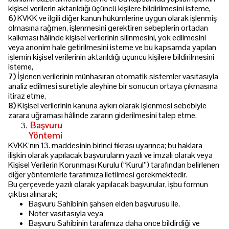
kişisel verilerin aktarıldığı üçüncü kişilere bildirilmesini isteme,
6)
KVKK ve ilgili diğer kanun hükümlerine uygun olarak işlenmiş
olmasına rağmen, işlenmesini gerektiren sebeplerin ortadan
kalkması hâlinde kişisel verilerinin silinmesini, yok edilmesini
veya anonim hale getirilmesini isteme ve bu kapsamda yapılan
işlemin kişisel verilerinin aktarıldığı üçüncü kişilere bildirilmesini
isteme,
7)
İşlenen verilerinin münhasıran otomatik sistemler vasıtasıyla
analiz edilmesi suretiyle aleyhine bir sonucun ortaya çıkmasına
itiraz etme,
8)
Kişisel verilerinin kanuna aykırı olarak işlenmesi sebebiyle
zarara uğraması hâlinde zararın giderilmesini talep etme.
Başvuru
Yöntemi
www.akkasgroup.com
KVKK’nın 13. maddesinin birinci fıkrası uyarınca; bu haklara
ilişkin olarak yapılacak başvuruların yazılı ve imzalı olarak veya
Kişisel Verilerin Korunması Kurulu (“Kurul”) tarafından belirlenen
diğer yöntemlerle tarafımıza iletilmesi gerekmektedir.
Bu çerçevede yazılı olarak yapılacak başvurular, işbu formun
çıktısı alınarak;
Başvuru Sahibinin şahsen elden başvurusu ile,
Noter vasıtasıyla veya
Başvuru Sahibinin tarafımıza daha önce bildirdiği ve