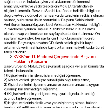
sağlanması ve hukuka aykırı veri aktarımının önlenmesi
amacıyla, kimlik ve yetki tespiti için Molu Et tarafından ek
bilgiler istenebilir. Başvuru Sahibi tarafından belirtilen bilgilerin
doğru ve/veya güncel olmaması ya da taleplerin yetkisiz olması
halinde, bu hususa ilişkin sorumluluk Başvuru Sahibi’nindir.
Veri Sorumlusuna Başvuru Usul Ve Esasları Hakkında Tebliğ’in
7. maddesi uyarınca Başvuru Sahibi’nin başvurusuna yazılı
olarak cevap verilecekse, on sayfaya kadar ücret alınmaz. On
sayfanın üzerindeki her sayfa için 1 Türk Lirası işlem ücreti
alınabilir. Başvuruya cevabın CD, flash bellek gibi bir kayıt
ortamında verilmesi halinde kayıt ortamının maliyeti kadar ücret
talep edilebilir.
KVKK’nın 11. Maddesi Çerçevesinde Başvuru
Hakkının Kapsamı
Başvuru Sahibi Molu Et’e başvurarak aşağıda yer alan konularda
talepte bulunabilir:
1)
Kişisel verilerinin işlenip işlenmediğini öğrenme,
2)
Kişisel verileri işlenmişse buna ilişkin bilgi talep etme,
3)
Kişisel verilerinin işlenme amacı ve bunların amacına uygun
kullanılıp kullanılmadığını öğrenme,
4)
Kişisel verilerinin yurt içinde veya yurt dışında aktarıldığı
üçüncü kişileri öğrenme,
5)
Kişisel verilerinin eksik veya yanlış işlenmiş olması hâlinde
bunların düzeltilmesini isteme ve bu kapsamda yapılan işlemin