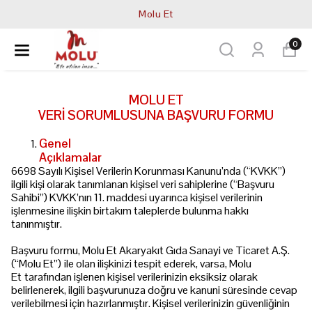
Molu Et
0
MOLU ET
VERİ SORUMLUSUNA BAŞVURU FORMU
Genel
Açıklamalar
www.akkasgroup.
6698 Sayılı Kişisel Verilerin Korunması Kanunu’nda (“KVKK”)
ilgili kişi olarak tanımlanan kişisel veri sahiplerine (“Başvuru
Sahibi”) KVKK’nın 11. maddesi uyarınca kişisel verilerinin
işlenmesine ilişkin birtakım taleplerde bulunma hakkı
tanınmıştır.
Başvuru formu, Molu Et Akaryakıt Gıda Sanayi ve Ticaret A.Ş.
(“Molu Et”)
ile olan ilişkinizi tespit ederek, varsa, Molu
Et
tarafından işlenen kişisel verilerinizin eksiksiz olarak
belirlenerek, ilgili başvurunuza doğru ve kanuni süresinde cevap
verilebilmesi için hazırlanmıştır. Kişisel verilerinizin güvenliğinin