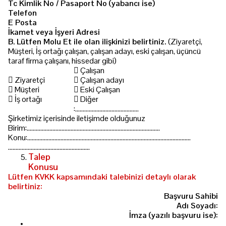
Tc Kimlik No / Pasaport No (yabancı ise)
Telefon
E Posta
İkamet veya İşyeri Adresi
B. Lütfen Molu Et ile olan ilişkinizi belirtiniz.
(Ziyaretçi,
Müşteri, İş ortağı çalışan, çalışan adayı, eski çalışan, üçüncü
taraf firma çalışanı, hissedar gibi)
􀀀
Çalışan
􀀀
Ziyaretçi
􀀀
Çalışan adayı
􀀀
Müşteri
􀀀
Eski Çalışan
􀀀
İş ortağı
􀀀
Diğer
:……………………………………
Şirketimiz içerisinde iletişimde olduğunuz
Birim:………………….…………………………………………………………
Konu:……………………………………..…………………………………….……………...…
………………………………………………
Talep
Konusu
www.akkasgroup.com
Lütfen KVKK kapsamındaki talebinizi detaylı olarak
belirtiniz:
Başvuru Sahibi
Adı Soyadı:
İmza (yazılı başvuru ise):