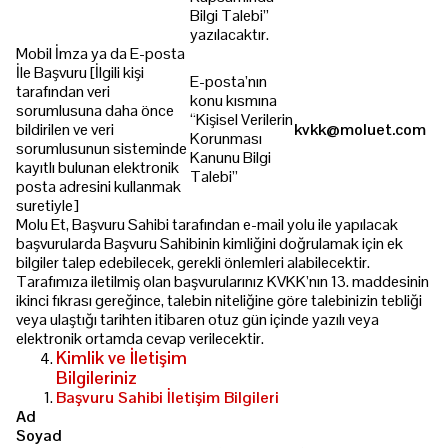
Bilgi Talebi”
yazılacaktır.
Mobil İmza ya da E-posta
İle Başvuru [İlgili kişi
E-posta’nın
tarafından veri
konu kısmına
sorumlusuna daha önce
“Kişisel Verilerin
bildirilen ve veri
kvkk@moluet.com
Korunması
sorumlusunun sisteminde
Kanunu Bilgi
kayıtlı bulunan elektronik
Talebi”
posta adresini kullanmak
suretiyle]
Molu Et
, Başvuru Sahibi tarafından e-mail yolu ile yapılacak
başvurularda Başvuru Sahibinin kimliğini doğrulamak için ek
bilgiler talep edebilecek, gerekli önlemleri alabilecektir.
Tarafımıza iletilmiş olan başvurularınız KVKK’nın 13. maddesinin
ikinci fıkrası gereğince, talebin niteliğine göre talebinizin tebliği
veya ulaştığı tarihten itibaren otuz gün içinde yazılı veya
elektronik ortamda cevap verilecektir.
Kimlik ve İletişim
Bilgileriniz
www.akkasgroup.com
Başvuru Sahibi İletişim Bilgileri
Ad
Soyad