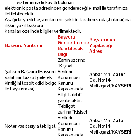
sistemimizde kayıtlı bulunan
elektronik posta adresinden göndereceği e-mail ile tarafımıza
iletilebilecektir.
Aşağıda, yazılı başvuruların ne şekilde tarafımıza ulaştırılacağına
ilişkin yazılı başvuru
kanalları özelinde bilgiler verilmektedir.
Başvuru
Başvurunun
Gönderiminde
Başvuru Yöntemi
Yapılacağı
Belirtilecek
Adres
Bilgi
Zarfın üzerine
“Kişisel
Şahsen Başvuru (Başvuru
Verilerin
Anbar Mh. Zafer
sahibinin bizzat gelerek
Korunması
Cd. No:14
kimliğini tespit edici belge
Kanunu
Melikgazi/KAYSERİ
ile başvurması)
Kapsamında
Bilgi Talebi”
yazılacaktır.
Tebligat
zarfına “Kişisel
Verilerin
Anbar Mh. Zafer
Korunması
Noter vasıtasıyla tebligat
Cd. No:14
Kanunu
Melikgazi/KAYSERİ
Kapsamında