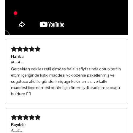
Harika
M...... A......
Gerçekten çok lezzetli gimdes helal safiyfasında görüp tercih
ettim içeriğinde katkı maddesi yok özenle paketlenmiş ve
sogutucu akü ile gönderilmiş agır kokmaması ve katkı
maddesi içermemesi benim için önemliydi aradıgım sucugu
buldum 👍🏻
Bayıldık
A...... E.....