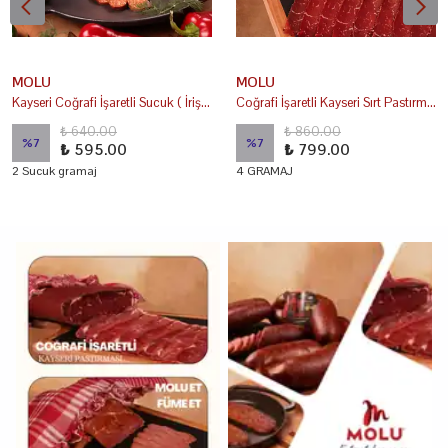
MOLU
MOLU
Kayseri Coğrafi İşaretli Sucuk ( İrişkilik )
Coğrafi İşaretli Kayseri Sırt Pastırma Yağsız (Çemensiz)
₺ 640.00
₺ 860.00
%
7
%
7
₺ 595.00
₺ 799.00
2 Sucuk gramaj
4 GRAMAJ