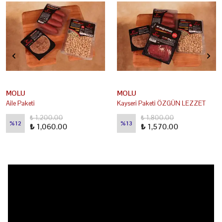
MOLU
MOLU
Aile Paketi
Kayseri Paketi ÖZGÜN LEZZET
₺ 1,200.00
₺ 1,800.00
%
12
%
13
₺ 1,060.00
₺ 1,570.00