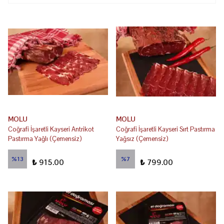
MOLU
MOLU
Coğrafi İşaretli Kayseri Antrikot
Coğrafi İşaretli Kayseri Sırt Pastırma
Pastırma Yağlı (Çemensiz)
Yağsız (Çemensiz)
₺ 1,050.00
₺ 860.00
%
13
%
7
₺ 915.00
₺ 799.00