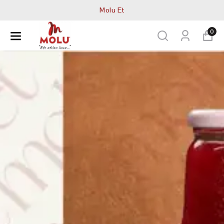
Molu Et
0