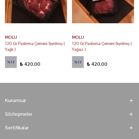
MOLU
MOLU
120 Gr Pastırma Çemeni Sıyrılmış (
120 Gr Pastırma Çemeni Sıyrılmış (
Yağlı )
Yağsız )
₺ 480.00
₺ 480.00
%
13
%
13
₺ 420.00
₺ 420.00
Kurumsal
Sözleşmeler
Sertifikalar