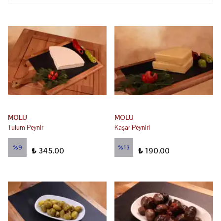
MOLU
MOLU
Tulum Peynir
Kaşar Peyniri
₺ 380.00
₺ 218.00
%
9
%
13
₺ 345.00
₺ 190.00