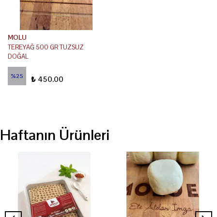
MOLU
TEREYAĞ 500 GR TUZSUZ
DOĞAL
₺ 600.00
%
25
₺ 450.00
Haftanın Ürünleri