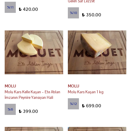
Gelen Saf Lezzet
₺ 470.00
%
11
₺ 420.00
₺ 390.00
%
10
₺ 350.00
MOLU
MOLU
Molu Kars Kelle Kaşarı – Ete Atılan
Molu Kars Kaşarı 1 kg
İmzanın Peynire Yansıyan Hali
₺ 790.00
%
12
₺ 699.00
₺ 425.00
%
6
₺ 399.00