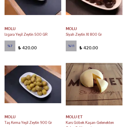
MOLU
MOLU
Izgara Yeşil Zeytin 500 GR
Siyah Zeytin Xl 800 Gr
₺ 450.00
₺ 470.00
%
7
%
11
₺ 420.00
₺ 420.00
MOLU
MOLU ET
Taş Kırma Yeşil Zeytin 900 Gr
Kars Göbek Kaşarı-Gelenekten