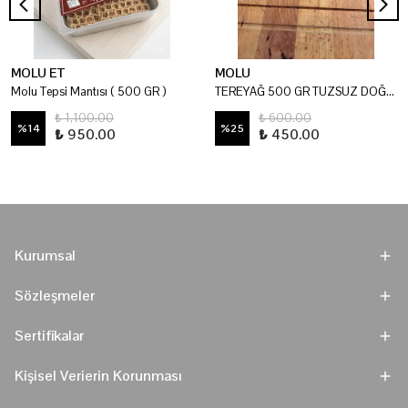
MOLU ET
MOLU
Molu Tepsi Mantısı ( 500 GR )
TEREYAĞ 500 GR TUZSUZ DOĞAL
₺ 1,100.00
₺ 600.00
%
14
%
25
₺ 950.00
₺ 450.00
Kurumsal
Sözleşmeler
Sertifikalar
Kişisel Verierin Korunması