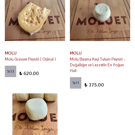
MOLU
MOLU
Molu Gravyer Peyniri ( Orjinal )
Molu Basma Keçi Tulum Peyniri –
Doğallığın ve Lezzetin En Yoğun
₺ 710.00
Hali
%
13
₺ 620.00
₺ 420.00
%
11
₺ 375.00