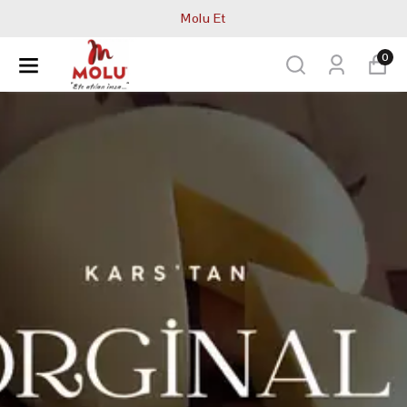
Molu Et
0