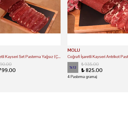
MOLU
Coğrafi İşaretli Kayseri Sırt Pastırma Yağsız (Çemenli)
890.00
₺ 935.00
%
12
799.00
₺ 825.00
4 Pastırma gramaj