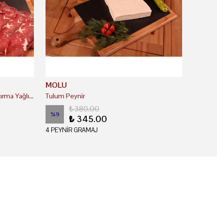
MOLU
Coğrafi İşaretli Kayseri Antrikot Pastırma Yağlı ( Çemenli )
Tulum Peynir
₺ 380.00
%
9
₺ 345.00
4 PEYNİR GRAMAJ