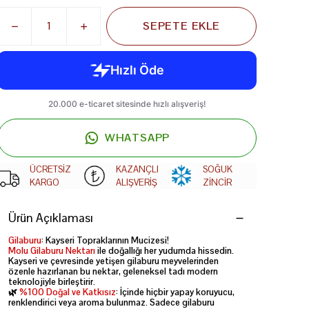
SEPETE EKLE
WHATSAPP
ÜCRETSİZ
KAZANÇLI
SOĞUK
KARGO
ALIŞVERİŞ
ZİNCİR
Ürün Açıklaması
Gilaburu
: Kayseri Topraklarının Mucizesi!
Molu Gilaburu Nektarı
ile doğallığı her yudumda hissedin.
Kayseri ve çevresinde yetişen gilaburu meyvelerinden
özenle hazırlanan bu nektar, geleneksel tadı modern
teknolojiyle birleştirir.
🌿
%100 Doğal ve Katkısız
:
İçinde hiçbir yapay koruyucu,
renklendirici veya aroma bulunmaz. Sadece gilaburu