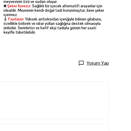
meyvesinin özü ve sudan oluşur.
❌
Şeker İlavesiz:
Sağlıklı bir içecek alternatifi arayanlar için
idealdir. Meyvenin kendi doğal tadı korunmuştur, ilave şeker
içermez.
💧
Faydaları
:
Yüksek antioksidan içeriğiyle bilinen gilaburu,
özellikle böbrek ve idrar yolları sağlığına destek olmasıyla
ünlüdür. Serinletici ve hafif ekşi tadıyla günün her saati
keyifle tüketilebilir.
Yorum Yap