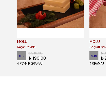
MOLU
MOLU
Kaşar Peyniri
₺ 218.00
₺ 
%
13
%
10
₺ 190.00
₺ 
4 PEYNİR GRAMAJ
4 GRAMAJ