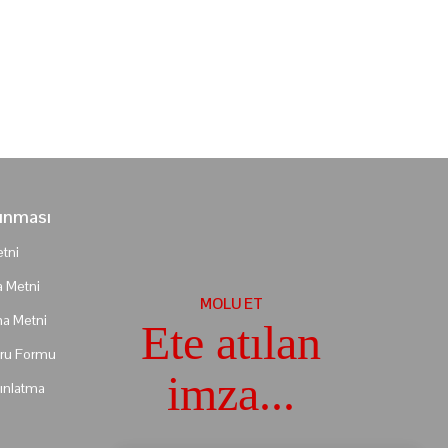
runması
tni
a Metni
MOLU ET
ma Metni
Ete atılan
uru Formu
imza...
ınlatma