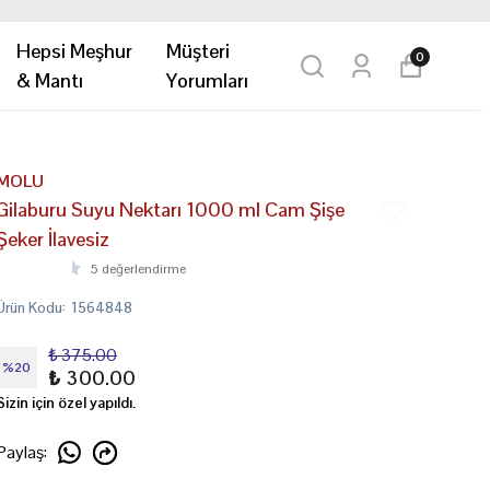
Hepsi Meşhur
Müşteri
0
& Mantı
Yorumları
MOLU
Gilaburu Suyu Nektarı 1000 ml Cam Şişe
Şeker İlavesiz
5 değerlendirme
Ürün Kodu
:
1564848
₺ 375.00
%
20
₺ 300.00
Sizin için özel yapıldı.
Paylaş
: