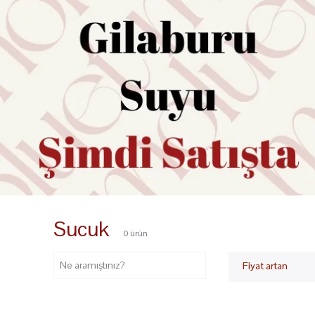
Sucuk
0
ürün
Fiyat artan