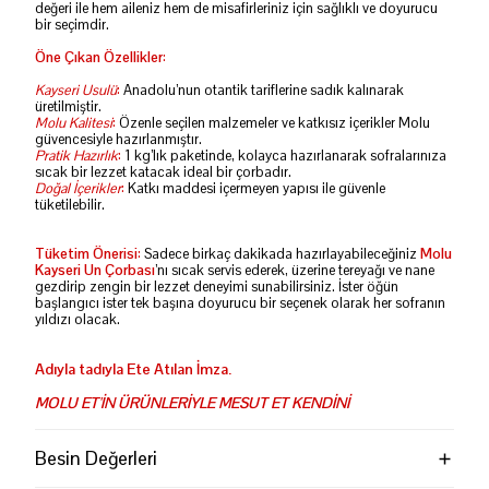
değeri ile hem aileniz hem de misafirleriniz için sağlıklı ve doyurucu
bir seçimdir.
Öne Çıkan Özellikler
:
Kayseri Usulü
:
Anadolu’nun otantik tariflerine sadık kalınarak
üretilmiştir.
Molu Kalitesi
:
Özenle seçilen malzemeler ve katkısız içerikler Molu
güvencesiyle hazırlanmıştır.
Pratik Hazırlık
:
1 kg’lık paketinde, kolayca hazırlanarak sofralarınıza
sıcak bir lezzet katacak ideal bir çorbadır.
Doğal İçerikler
:
Katkı maddesi içermeyen yapısı ile güvenle
tüketilebilir.
Tüketim Önerisi
:
Sadece birkaç dakikada hazırlayabileceğiniz
Molu
Kayseri Un Çorbası
’nı sıcak servis ederek, üzerine tereyağı ve nane
gezdirip zengin bir lezzet deneyimi sunabilirsiniz. İster öğün
başlangıcı ister tek başına doyurucu bir seçenek olarak her sofranın
yıldızı olacak.
Adıyla tadıyla Ete Atılan İmza.
MOLU ET'İN ÜRÜNLERİYLE MESUT ET KENDİNİ
Besin Değerleri