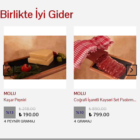
Birlikte İyi Gider
MOLU
MOLU
Kaşar Peyniri
Coğrafi İşaretli Kayseri Sırt Pastırma Yağsız (Çemenli)
₺ 218.00
₺ 890.00
%
13
%
10
₺ 190.00
₺ 799.00
4 PEYNİR GRAMAJ
4 GRAMAJ