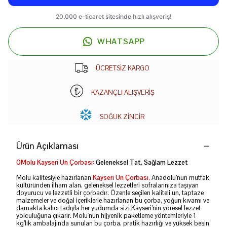
WHATSAPP
ÜCRETSİZ KARGO
KAZANÇLI ALIŞVERİŞ
SOĞUK ZİNCİR
Ürün Açıklaması
0Molu Kayseri Un Çorbası:
Geleneksel Tat, Sağlam Lezzet
Molu kalitesiyle hazırlanan
Kayseri Un Çorbası
,
Anadolu’nun mutfak
kültüründen ilham alan, geleneksel lezzetleri sofralarınıza taşıyan
doyurucu ve lezzetli bir çorbadır. Özenle seçilen kaliteli un, taptaze
malzemeler ve doğal içeriklerle hazırlanan bu çorba, yoğun kıvamı ve
damakta kalıcı tadıyla her yudumda sizi Kayseri’nin yöresel lezzet
yolculuğuna çıkarır. Molu'nun hijyenik paketleme yöntemleriyle 1
kg’lık ambalajında sunulan bu çorba, pratik hazırlığı ve yüksek besin