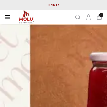
Molu Et
0