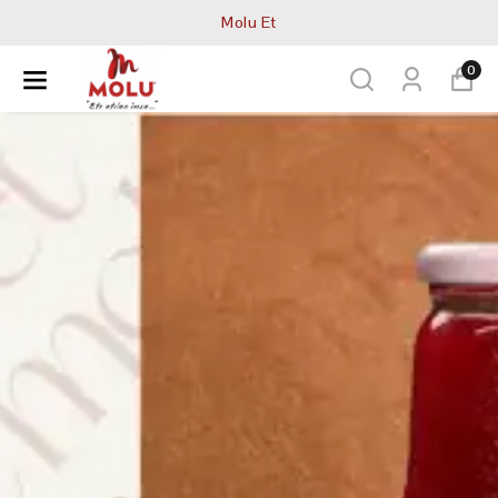
Molu Et
0