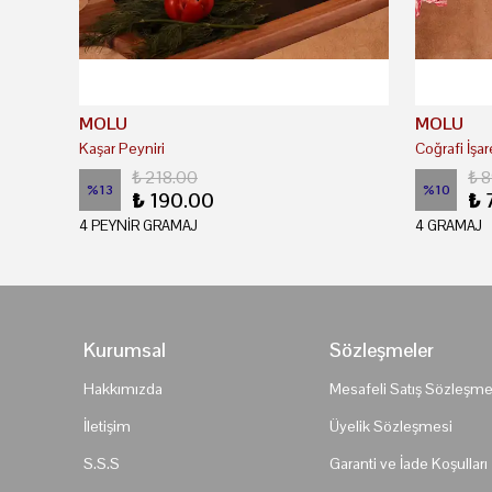
MOLU
MOLU
Kaşar Peyniri
₺ 218.00
₺ 
%
13
%
10
₺ 190.00
₺ 
4 PEYNİR GRAMAJ
4 GRAMAJ
Kurumsal
Sözleşmeler
Hakkımızda
Mesafeli Satış Sözleşme
İletişim
Üyelik Sözleşmesi
S.S.S
Garanti ve İade Koşulları