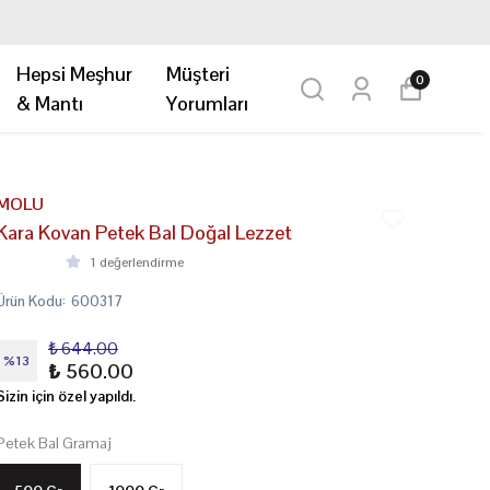
Hepsi Meşhur
Müşteri
0
& Mantı
Yorumları
MOLU
Kara Kovan Petek Bal Doğal Lezzet
1 değerlendirme
Ürün Kodu
:
600317
₺ 644.00
%
13
₺ 560.00
Sizin için özel yapıldı.
Petek Bal Gramaj