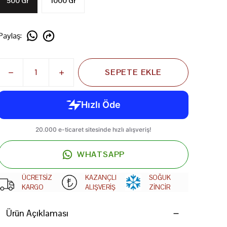
500 Gr
1000 Gr
Paylaş
:
SEPETE EKLE
WHATSAPP
ÜCRETSİZ
KAZANÇLI
SOĞUK
KARGO
ALIŞVERİŞ
ZİNCİR
Ürün Açıklaması