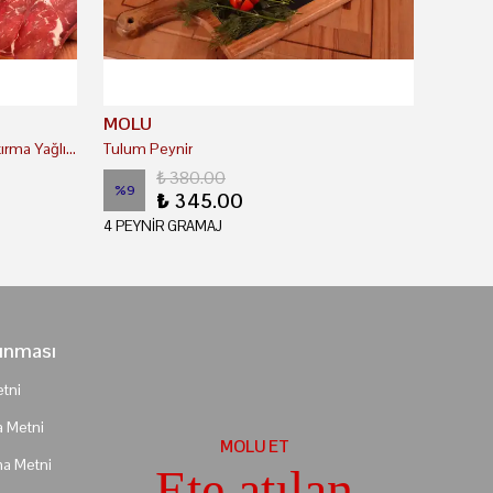
MOLU
Coğrafi İşaretli Kayseri Antrikot Pastırma Yağlı ( Çemenli )
Tulum Peynir
₺ 380.00
%
9
₺ 345.00
4 PEYNİR GRAMAJ
runması
tni
a Metni
MOLU ET
ma Metni
Ete atılan