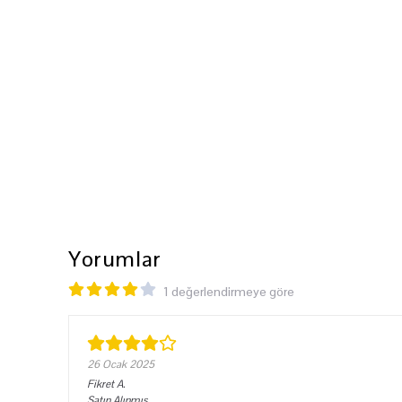
Yorumlar
1 değerlendirmeye göre
26 Ocak 2025
Fikret
A.
Satın Alınmış