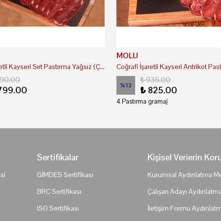
MOLU
Coğrafi İşaretli Kayseri Sırt Pastırma Yağsız (Çemenli)
890.00
₺ 935.00
%
12
799.00
₺ 825.00
4 Pastırma gramaj
Sertifikalar
Kişisel Verierin Ko
si
GİMDES Sertifikası
Kurumsal Aydınlatma Me
BRC Sertifikası
Çalışan Adayı Aydınlatm
ISO Sertifikası
İletişim Formu Aydınlat